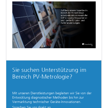
Loaded
:
Unmute
31.46%
Sie suchen Unterstützung im
Bereich PV-Metrologie?
Mit unseren Dienstleistungen begleiten wir Sie von der
Entwicklung diagnostischer Methoden bis hin zur
Vermarktung technischer Geräte-Innovationen.
Sprechen Sie uns direkt an.