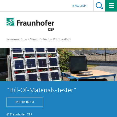
ENGLISH
Sensormodule - Sensorik für die Photovoltaik
"Bill-Of-Materials-Tester"
MEHR INFO
© Fraunhofer CSP